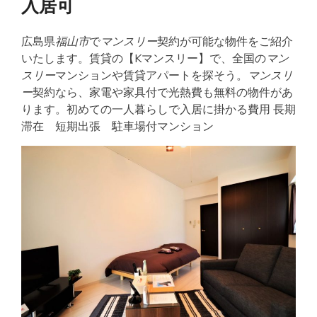
入居可
広島県
福山市
で
マンスリー
契約が可能な物件をご紹介
いたします。賃貸の【Kマンスリー】で、全国の
マン
スリー
マンションや賃貸アパートを探そう。
マンスリ
ー
契約なら、家電や家具付で光熱費も無料の物件があ
ります。初めての一人暮らしで入居に掛かる費用 長期
滞在 短期出張 駐車場付マンション