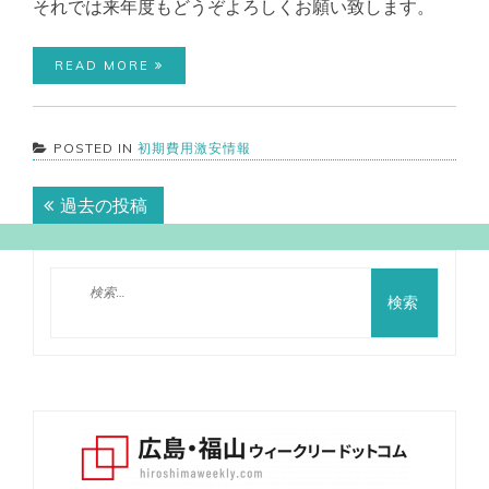
それでは来年度もどうぞよろしくお願い致します。
READ MORE
POSTED IN
初期費用激安情報
投
過去の投稿
稿
ナ
検
ビ
索:
ゲ
ー
シ
ョ