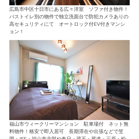
広島市中区十日市にある広々洋室 ソファ付き物件！
バストイレ別の物件で独立洗面台で防犯カメラありの
高セキュリティにて オートロック付EV付きマンシ
ョン！
福山市ウィークリーマンション 駐車場付 ネット無
料物件！格安で即入居可 長期滞在や出張などで笠
岡・JFE・福山市北部や春日・蔵王・尾道・三原・松