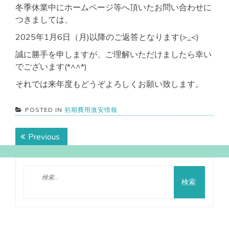
冬季休業中にホームページ等へ頂いたお問い合わせに
つきましては、
2025年1月6日（月)以降のご返答となります(>_<)
誠に勝手を申しますが、ご理解いただけましたら幸い
でございます(*^^*)
それでは来年度もどうぞよろしくお願い致します。
POSTED IN
初期費用激安情報
投
Previous
Previous
稿
post:
ナ
検
ビ
索:
ゲ
ー